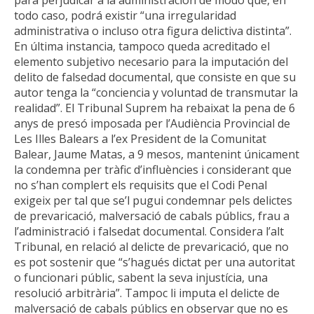
todo caso, podrá existir “una irregularidad
administrativa o incluso otra figura delictiva distinta”.
En última instancia, tampoco queda acreditado el
elemento subjetivo necesario para la imputación del
delito de falsedad documental, que consiste en que su
autor tenga la “conciencia y voluntad de transmutar la
realidad”.
El Tribunal Suprem ha rebaixat la pena de 6
anys de presó imposada per l’Audiència Provincial de
Les Illes Balears a l’ex President de la Comunitat
Balear, Jaume Matas, a 9 mesos, mantenint únicament
la condemna per tràfic d’influències i considerant que
no s’han complert els requisits que el Codi Penal
exigeix per tal que se’l pugui condemnar pels delictes
de prevaricació, malversació de cabals públics, frau a
l’administració i falsedat documental. Considera l’alt
Tribunal, en relació al delicte de prevaricació, que no
es pot sostenir que “s’hagués dictat per una autoritat
o funcionari públic, sabent la seva injustícia, una
resolució arbitrària”. Tampoc li imputa el delicte de
malversació de cabals públics en observar que no es