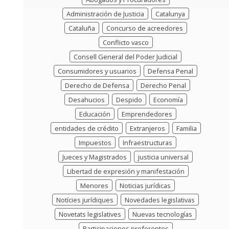
Administración de Justicia
Catalunya
Cataluña
Concurso de acreedores
Conflicto vasco
Consell General del Poder Judicial
Consumidores y usuarios
Defensa Penal
Derecho de Defensa
Derecho Penal
Desahucios
Despido
Economía
Educación
Emprendedores
entidades de crédito
Extranjeros
Familia
Impuestos
Infraestructuras
Jueces y Magistrados
justicia universal
Libertad de expresión y manifestación
Menores
Noticias jurídicas
Notícies jurídiques
Novedades legislativas
Novetats legislatives
Nuevas tecnologías
Participaciones preferentes