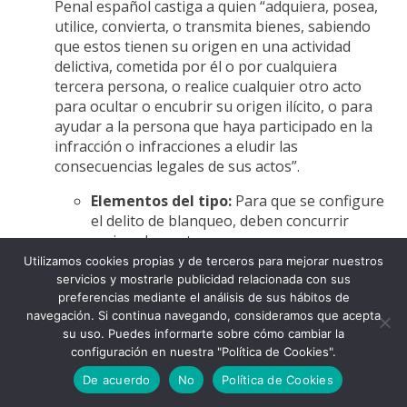
Penal español castiga a quien “adquiera, posea,
utilice, convierta, o transmita bienes, sabiendo
que estos tienen su origen en una actividad
delictiva, cometida por él o por cualquiera
tercera persona, o realice cualquier otro acto
para ocultar o encubrir su origen ilícito, o para
ayudar a la persona que haya participado en la
infracción o infracciones a eludir las
consecuencias legales de sus actos”.
Elementos del tipo:
Para que se configure
el delito de blanqueo, deben concurrir
varios elementos:
Utilizamos cookies propias y de terceros para mejorar nuestros
Origen delictivo de los bienes:
Los
servicios y mostrarle publicidad relacionada con sus
fondos o bienes que la mula maneja
preferencias mediante el análisis de sus hábitos de
deben provenir de una actividad
navegación. Si continua navegando, consideramos que acepta
delictiva previa. En el caso de las
su uso. Puedes informarte sobre cómo cambiar la
configuración en nuestra "Política de Cookies".
mulas, este delito precedente suele
ser una estafa, un fraude informático,
De acuerdo
No
Política de Cookies
un
phishing
, o cualquier otro delito