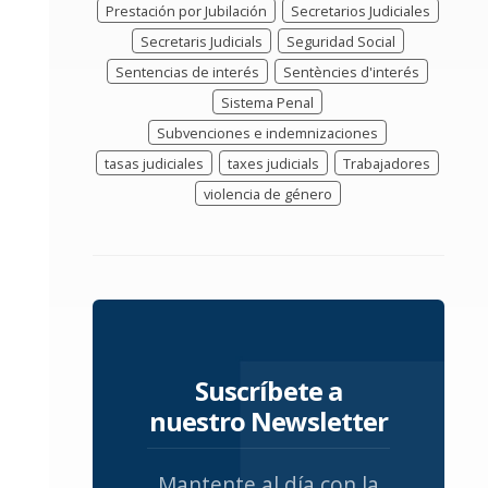
Prestación por Jubilación
Secretarios Judiciales
Secretaris Judicials
Seguridad Social
Sentencias de interés
Sentències d'interés
Sistema Penal
Subvenciones e indemnizaciones
tasas judiciales
taxes judicials
Trabajadores
violencia de género
Suscríbete a
nuestro Newsletter
Mantente al día con la