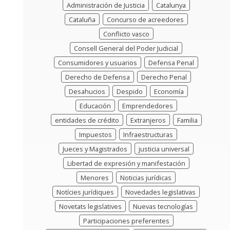
Administración de Justicia
Catalunya
Cataluña
Concurso de acreedores
Conflicto vasco
Consell General del Poder Judicial
Consumidores y usuarios
Defensa Penal
Derecho de Defensa
Derecho Penal
Desahucios
Despido
Economía
Educación
Emprendedores
entidades de crédito
Extranjeros
Familia
Impuestos
Infraestructuras
Jueces y Magistrados
justicia universal
Libertad de expresión y manifestación
Menores
Noticias jurídicas
Notícies jurídiques
Novedades legislativas
Novetats legislatives
Nuevas tecnologías
Participaciones preferentes