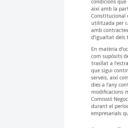
condicions que 
així amb la par
Constitucional 
utilitzada per c
amb contractes 
d’igualtat dels 
En matèria d’oc
com supòsits de
trasllat a l’es
que sigui contin
serveis, així c
dies a l’any con
modificacions m
Comissió Negoci
durant el perío
empresarials qu