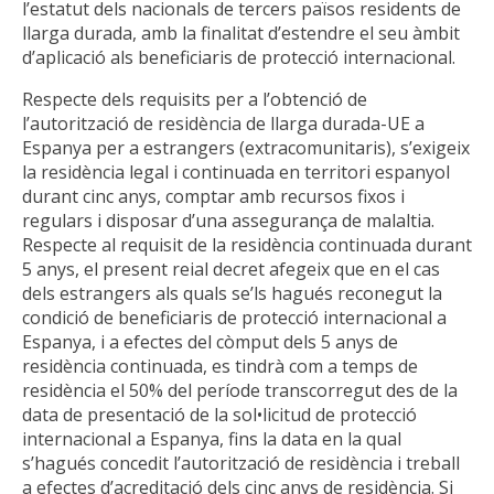
l’estatut dels nacionals de tercers països residents de
llarga durada, amb la finalitat d’estendre el seu àmbit
d’aplicació als beneficiaris de protecció internacional.
Respecte dels requisits per a l’obtenció de
l’autorització de residència de llarga durada-UE a
Espanya per a estrangers (extracomunitaris), s’exigeix
la residència legal i continuada en territori espanyol
durant cinc anys, comptar amb recursos fixos i
regulars i disposar d’una assegurança de malaltia.
Respecte al requisit de la residència continuada durant
5 anys, el present reial decret afegeix que en el cas
dels estrangers als quals se’ls hagués reconegut la
condició de beneficiaris de protecció internacional a
Espanya, i a efectes del còmput dels 5 anys de
residència continuada, es tindrà com a temps de
residència el 50% del període transcorregut des de la
data de presentació de la sol•licitud de protecció
internacional a Espanya, fins la data en la qual
s’hagués concedit l’autorització de residència i treball
a efectes d’acreditació dels cinc anys de residència. Si