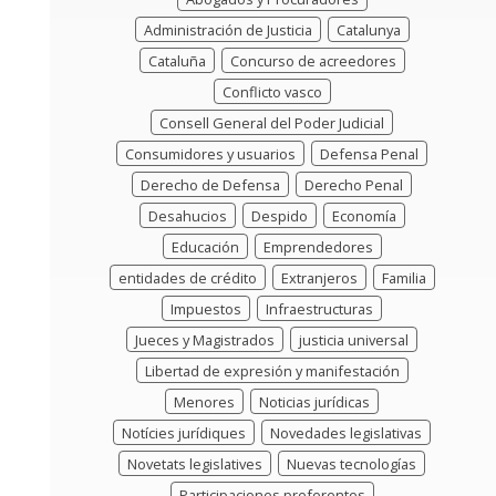
Administración de Justicia
Catalunya
Cataluña
Concurso de acreedores
Conflicto vasco
Consell General del Poder Judicial
Consumidores y usuarios
Defensa Penal
Derecho de Defensa
Derecho Penal
Desahucios
Despido
Economía
Educación
Emprendedores
entidades de crédito
Extranjeros
Familia
Impuestos
Infraestructuras
Jueces y Magistrados
justicia universal
Libertad de expresión y manifestación
Menores
Noticias jurídicas
Notícies jurídiques
Novedades legislativas
Novetats legislatives
Nuevas tecnologías
Participaciones preferentes