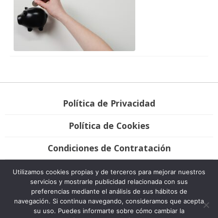
Política de Privacidad
Política de Cookies
Condiciones de Contratación
Únete
Utilizamos cookies propias y de terceros para mejorar nuestros
servicios y mostrarle publicidad relacionada con sus
preferencias mediante el análisis de sus hábitos de
Bravo Advocats, 2007-2020. Todos los derechos reservados. Desarrollo
navegación. Si continua navegando, consideramos que acepta
Plátano Comunicación & Marketing.
su uso. Puedes informarte sobre cómo cambiar la