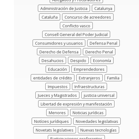
Administración de Justicia
Catalunya
Cataluña
Concurso de acreedores
Conflicto vasco
Consell General del Poder Judicial
Consumidores y usuarios
Defensa Penal
Derecho de Defensa
Derecho Penal
Desahucios
Despido
Economía
Educación
Emprendedores
entidades de crédito
Extranjeros
Familia
Impuestos
Infraestructuras
Jueces y Magistrados
justicia universal
Libertad de expresión y manifestación
Menores
Noticias jurídicas
Notícies jurídiques
Novedades legislativas
Novetats legislatives
Nuevas tecnologías
Participaciones preferentes