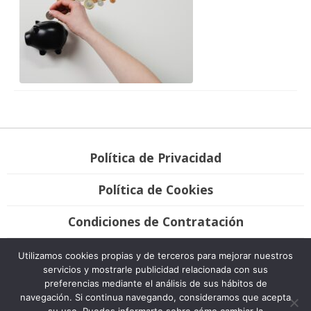
Política de Privacidad
Política de Cookies
Condiciones de Contratación
Únete
Utilizamos cookies propias y de terceros para mejorar nuestros
servicios y mostrarle publicidad relacionada con sus
preferencias mediante el análisis de sus hábitos de
Bravo Advocats, 2007-2020. Todos los derechos reservados. Desarrollo
navegación. Si continua navegando, consideramos que acepta
Plátano Comunicación & Marketing.