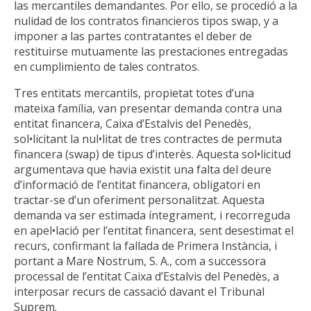
las mercantiles demandantes. Por ello, se procedió a la
nulidad de los contratos financieros tipos swap, y a
imponer a las partes contratantes el deber de
restituirse mutuamente las prestaciones entregadas
en cumplimiento de tales contratos.
Tres entitats mercantils, propietat totes d’una
mateixa família, van presentar demanda contra una
entitat financera, Caixa d’Estalvis del Penedès,
sol•licitant la nul•litat de tres contractes de permuta
financera (swap) de tipus d’interès. Aquesta sol•licitud
argumentava que havia existit una falta del deure
d’informació de l’entitat financera, obligatori en
tractar-se d’un oferiment personalitzat. Aquesta
demanda va ser estimada íntegrament, i recorreguda
en apel•lació per l’entitat financera, sent desestimat el
recurs, confirmant la fallada de Primera Instància, i
portant a Mare Nostrum, S. A., com a successora
processal de l’entitat Caixa d’Estalvis del Penedès, a
interposar recurs de cassació davant el Tribunal
Suprem.