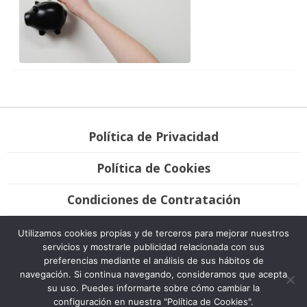
Política de Privacidad
Política de Cookies
Condiciones de Contratación
Únete
Utilizamos cookies propias y de terceros para mejorar nuestros
servicios y mostrarle publicidad relacionada con sus
preferencias mediante el análisis de sus hábitos de
Bravo Advocats, 2007-2020. Todos los derechos reservados. Desarrollo
navegación. Si continua navegando, consideramos que acepta
Plátano Comunicación & Marketing.
su uso. Puedes informarte sobre cómo cambiar la
configuración en nuestra "Política de Cookies".