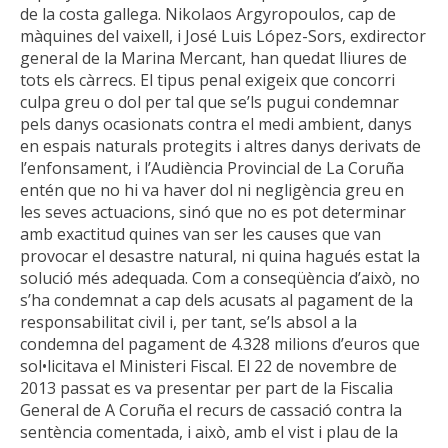
de la costa gallega. Nikolaos Argyropoulos, cap de
màquines del vaixell, i José Luis López-Sors, exdirector
general de la Marina Mercant, han quedat lliures de
tots els càrrecs. El tipus penal exigeix que concorri
culpa greu o dol per tal que se’ls pugui condemnar
pels danys ocasionats contra el medi ambient, danys
en espais naturals protegits i altres danys derivats de
l’enfonsament, i l’Audiència Provincial de La Coruña
entén que no hi va haver dol ni negligència greu en
les seves actuacions, sinó que no es pot determinar
amb exactitud quines van ser les causes que van
provocar el desastre natural, ni quina hagués estat la
solució més adequada. Com a conseqüència d’això, no
s’ha condemnat a cap dels acusats al pagament de la
responsabilitat civil i, per tant, se’ls absol a la
condemna del pagament de 4.328 milions d’euros que
sol•licitava el Ministeri Fiscal. El 22 de novembre de
2013 passat es va presentar per part de la Fiscalia
General de A Coruña el recurs de cassació contra la
sentència comentada, i això, amb el vist i plau de la