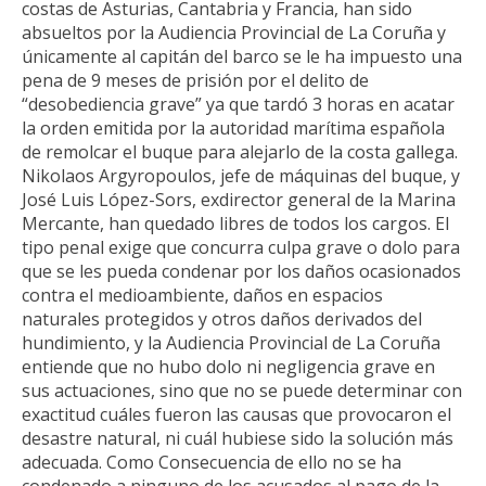
costas de Asturias, Cantabria y Francia, han sido
absueltos por la Audiencia Provincial de La Coruña y
únicamente al capitán del barco se le ha impuesto una
pena de 9 meses de prisión por el delito de
“desobediencia grave” ya que tardó 3 horas en acatar
la orden emitida por la autoridad marítima española
de remolcar el buque para alejarlo de la costa gallega.
Nikolaos Argyropoulos, jefe de máquinas del buque, y
José Luis López-Sors, exdirector general de la Marina
Mercante, han quedado libres de todos los cargos. El
tipo penal exige que concurra culpa grave o dolo para
que se les pueda condenar por los daños ocasionados
contra el medioambiente, daños en espacios
naturales protegidos y otros daños derivados del
hundimiento, y la Audiencia Provincial de La Coruña
entiende que no hubo dolo ni negligencia grave en
sus actuaciones, sino que no se puede determinar con
exactitud cuáles fueron las causas que provocaron el
desastre natural, ni cuál hubiese sido la solución más
adecuada. Como Consecuencia de ello no se ha
condenado a ninguno de los acusados al pago de la