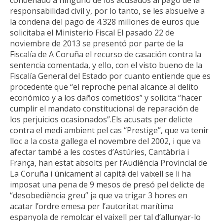
responsabilidad civil y, por lo tanto, se les absuelve a
la condena del pago de 4.328 millones de euros que
solicitaba el Ministerio Fiscal El pasado 22 de
noviembre de 2013 se presentó por parte de la
Fiscalía de A Coruña el recurso de casación contra la
sentencia comentada, y ello, con el visto bueno de la
Fiscalía General del Estado por cuanto entiende que es
procedente que “el reproche penal alcance al delito
económico y a los daños cometidos” y solicita “hacer
cumplir el mandato constitucional de reparación de
los perjuicios ocasionados”.
Els acusats per delicte
contra el medi ambient pel cas “Prestige”, que va tenir
lloc a la costa gallega el novembre del 2002, i que va
afectar també a les costes d’Astúries, Cantàbria i
França, han estat absolts per l’Audiència Provincial de
La Coruña i únicament al capità del vaixell se li ha
imposat una pena de 9 mesos de presó pel delicte de
“desobediència greu” ja que va trigar 3 hores en
acatar l’ordre emesa per l’autoritat marítima
espanyola de remolcar el vaixell per tal d’allunyar-lo