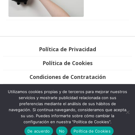
Política de Privacidad
Política de Cookies
Condiciones de Contratación
Únete
Utilizamos cookies propias y de terceros para mejorar nuestros
servicios y mostrarle publicidad relacionada con sus
preferencias mediante el análisis de sus hábitos de
Bravo Advocats, 2007-2020. Todos los derechos reservados. Desarrollo
navegación. Si continua navegando, consideramos que acepta
Plátano Comunicación & Marketing.
su uso. Puedes informarte sobre cómo cambiar la
configuración en nuestra "Política de Cookies".
De acuerdo
No
Política de Cookies