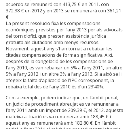
acuerdo se remuneró con 413,75 € en 2011, con
372,38 € en 2012 y en 2013 se remunerará con 361,21
€.
La present resolució fixa les compensacions
econòmiques previstes per l’any 2013 per als advocats
del torn d’ofici, que presten assistència jurídica
gratuïta als ciutadans amb menys recursos.
Novament, aquest any s’han tornat a rebaixar les
citades compensacions de forma significativa. Així,
després de la congelació de les compensacions de
l’any 2010, es van rebaixar un 5% a l’any 2011, un altre
5% a l’any 2012 i un altre 3% a l’any 2013. Si a això se li
afegeix la falta d’aplicació de l’IPC corresponent, la
rebaixa total des de l’any 2010 és d’un 23’40%.
Com a exemple, podem indicar que, en l’àmbit penal,
un judici de procediment abreujat es va remunerar a
l’any 2011 amb un import de 209,39 €, el 2012, aquesta
mateixa actuació es va remunerar amb 188,45 € i
aquest any es remunerarà amb 182,80 €. En l’àmbit