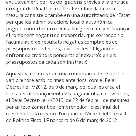
exclusivament per les obligacions prèvies a la entrada
en vigor del Reial Decret-llei. Per últim, la quarta
mesura consisteix també en una autorització de l’Estat
per què les administracions local o autonòmica
puguin concertar un crèdit a llarg termini, per finançar
el romanent negatiu de tresoreria, que correspon a
l’acumulació de resultats negatius comptables de
pressupostos anteriors, així com les obligacions
enfront de creditors pendents d’incloure’s en els
pressupostos de cada administració.
Aquestes mesures són una continuació de les que es
van prendre amb normes anteriors, com el Reial
Decret-llei 7/2012, de 9 de març, pel qual es crea el
Fons per al finançament dels pagaments a proveïdors,
el Reial Decret-llei 4/2013, de 22 de febrer, de mesures
per al recolzament de l’emprenedor i d’estímul del
creixement i la creació d’ocupació i l’Acord del Consell
de Política Fiscal i Financera de 6 de març de 2012.