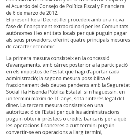
el Acuerdo del Consejo de Política Fiscal y Financiera
de 6 de marzo de 2012.
El present Reial Decret-llei procedeix amb una nova
fase de finançament extraordinari per les Comunitats
autònomes i les entitats locals per què puguin pagar
als seus proveïdors, oferint quatre principals mesures
de caràcter econòmic.
La primera mesura consisteix en la concessió
d’avançaments, amb càrrec posterior a la participació
en els impostos de l’Estat que hagi d’aportar cada
administració; la segona mesura possibilita el
fraccionament dels deutes pendents amb la Seguretat
Social i la Hisenda Pública Estatal, si n’haguessin, en
un termini màxim de 10 anys, sota l’interès legal del
diner. La tercera mesura consisteix en una
autorització de l’Estat per què les administracions
puguin obtenir préstecs o crèdits bancaris per a què
les operacions financeres a curt termini puguin
convertir-se en operacions a llarg termini,