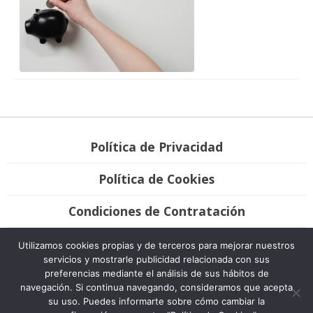
Política de Privacidad
Política de Cookies
Condiciones de Contratación
Únete
Utilizamos cookies propias y de terceros para mejorar nuestros
servicios y mostrarle publicidad relacionada con sus
preferencias mediante el análisis de sus hábitos de
Bravo Advocats, 2007-2020. Todos los derechos reservados. Desarrollo
navegación. Si continua navegando, consideramos que acepta
Plátano Comunicación & Marketing.
su uso. Puedes informarte sobre cómo cambiar la