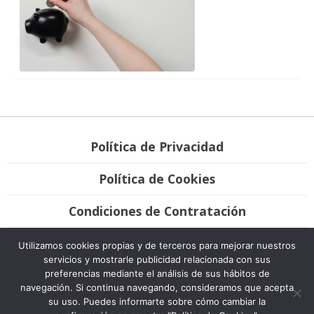
Política de Privacidad
Política de Cookies
Condiciones de Contratación
Únete
Utilizamos cookies propias y de terceros para mejorar nuestros
servicios y mostrarle publicidad relacionada con sus
preferencias mediante el análisis de sus hábitos de
Bravo Advocats, 2007-2020. Todos los derechos reservados. Desarrollo
navegación. Si continua navegando, consideramos que acepta
Plátano Comunicación & Marketing.
su uso. Puedes informarte sobre cómo cambiar la