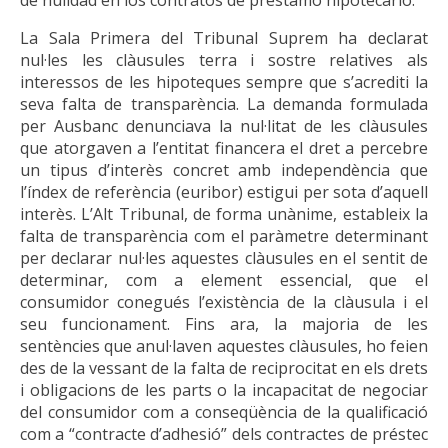
La Sala Primera del Tribunal Suprem ha declarat
nul·les les clàusules terra i sostre relatives als
interessos de les hipoteques sempre que s’acrediti la
seva falta de transparència. La demanda formulada
per Ausbanc denunciava la nul·litat de les clàusules
que atorgaven a l’entitat financera el dret a percebre
un tipus d’interès concret amb independència que
l’índex de referència (euribor) estigui per sota d’aquell
interès. L’Alt Tribunal, de forma unànime, estableix la
falta de transparència com el paràmetre determinant
per declarar nul·les aquestes clàusules en el sentit de
determinar, com a element essencial, que el
consumidor conegués l’existència de la clàusula i el
seu funcionament. Fins ara, la majoria de les
sentències que anul·laven aquestes clàusules, ho feien
des de la vessant de la falta de reciprocitat en els drets
i obligacions de les parts o la incapacitat de negociar
del consumidor com a conseqüència de la qualificació
com a “contracte d’adhesió” dels contractes de préstec