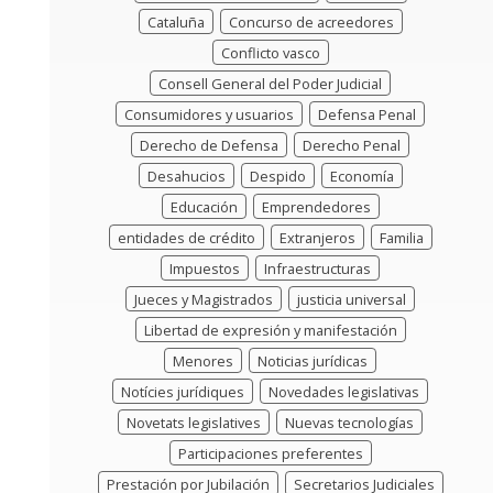
Cataluña
Concurso de acreedores
Conflicto vasco
Consell General del Poder Judicial
Consumidores y usuarios
Defensa Penal
Derecho de Defensa
Derecho Penal
Desahucios
Despido
Economía
Educación
Emprendedores
entidades de crédito
Extranjeros
Familia
Impuestos
Infraestructuras
Jueces y Magistrados
justicia universal
Libertad de expresión y manifestación
Menores
Noticias jurídicas
Notícies jurídiques
Novedades legislativas
Novetats legislatives
Nuevas tecnologías
Participaciones preferentes
Prestación por Jubilación
Secretarios Judiciales