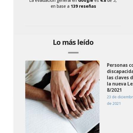
La evaluación general en
Google
es
4.8
de 5,
en base a
139 reseñas
Lo más leído
Personas c
discapacid
las claves 
la nueva Le
8/2021
23 de diciemb
de 2021