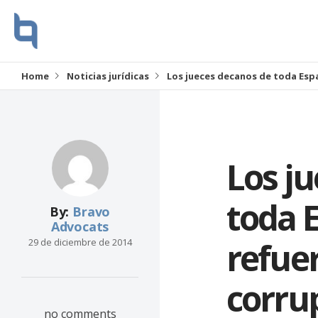
Home
Noticias jurídicas
Los jueces decanos de toda Esp
Los j
toda 
By:
Bravo
Advocats
refuer
29 de diciembre de 2014
corru
no comments