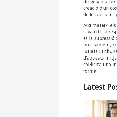
dirigeixin a l’
creació d’un co
de les opcions 
Així mateix, el
seva crítica res
és la supressió 
precisament, co
jutjats i tribun
d’aquests mitj
sol•licita una 
forma.
Latest Po