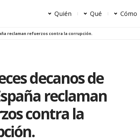
Quién
Qué
Cómo
aña reclaman refuerzos contra la corrupción.
ueces decanos de
España reclaman
zos contra la
pción.