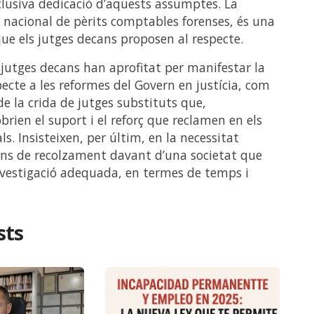
exclusiva dedicació d’aquests assumptes. La
s nacional de pèrits comptables forenses, és una
que els jutges decans proposen al respecte.
s jutges decans han aprofitat per manifestar la
pecte a les reformes del Govern en justícia, com
de la crida de jutges substituts que,
brien el suport i el reforç que reclamen en els
als. Insisteixen, per últim, en la necessitat
ans de recolzament davant d’una societat que
investigació adequada, en termes de temps i
sts