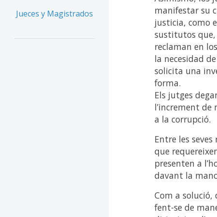
manifestar su c
Jueces y Magistrados
justicia, como 
sustitutos que,
reclaman en los
la necesidad d
solicita una in
forma.
Els jutges deg
l’increment de 
a la corrupció.
Entre les seves
que requereixen
presenten a l’h
davant la manca 
Com a solució,
fent-se de man