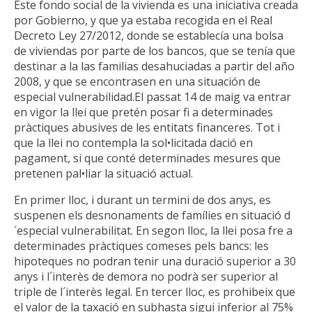
Este fondo social de la vivienda es una iniciativa creada
por Gobierno, y que ya estaba recogida en el Real
Decreto Ley 27/2012, donde se establecía una bolsa
de viviendas por parte de los bancos, que se tenía que
destinar a la las familias desahuciadas a partir del año
2008, y que se encontrasen en una situación de
especial vulnerabilidad.
El passat 14 de maig va entrar
en vigor la llei que pretén posar fi a determinades
pràctiques abusives de les entitats financeres. Tot i
que la llei no contempla la sol•licitada dació en
pagament, si que conté determinades mesures que
pretenen pal•liar la situació actual.
En primer lloc, i durant un termini de dos anys, es
suspenen els desnonaments de famílies en situació d
´especial vulnerabilitat. En segon lloc, la llei posa fre a
determinades pràctiques comeses pels bancs: les
hipoteques no podran tenir una duració superior a 30
anys i l´interès de demora no podrà ser superior al
triple de l´interès legal. En tercer lloc, es prohibeix que
el valor de la taxació en subhasta sigui inferior al 75%