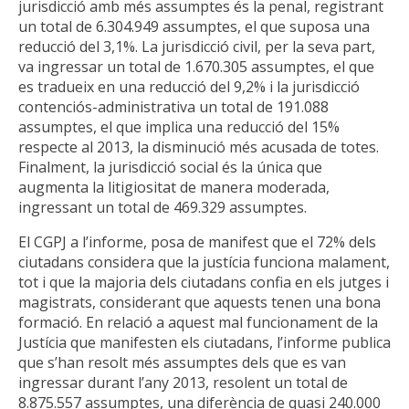
jurisdicció amb més assumptes és la penal, registrant
un total de 6.304.949 assumptes, el que suposa una
reducció del 3,1%. La jurisdicció civil, per la seva part,
va ingressar un total de 1.670.305 assumptes, el que
es tradueix en una reducció del 9,2% i la jurisdicció
contenciós-administrativa un total de 191.088
assumptes, el que implica una reducció del 15%
respecte al 2013, la disminució més acusada de totes.
Finalment, la jurisdicció social és la única que
augmenta la litigiositat de manera moderada,
ingressant un total de 469.329 assumptes.
El CGPJ a l’informe, posa de manifest que el 72% dels
ciutadans considera que la justícia funciona malament,
tot i que la majoria dels ciutadans confia en els jutges i
magistrats, considerant que aquests tenen una bona
formació. En relació a aquest mal funcionament de la
Justícia que manifesten els ciutadans, l’informe publica
que s’han resolt més assumptes dels que es van
ingressar durant l’any 2013, resolent un total de
8.875.557 assumptes, una diferència de quasi 240.000