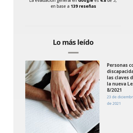
La evaluación general en
Google
es
4.8
de 5,
en base a
139 reseñas
Lo más leído
Personas c
discapacid
las claves 
la nueva Le
8/2021
23 de diciemb
de 2021