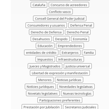
Cataluña
Concurso de acreedores
Conflicto vasco
Consell General del Poder Judicial
Consumidores y usuarios
Defensa Penal
Derecho de Defensa
Derecho Penal
Desahucios
Despido
Economía
Educación
Emprendedores
entidades de crédito
Extranjeros
Familia
Impuestos
Infraestructuras
Jueces y Magistrados
justicia universal
Libertad de expresión y manifestación
Menores
Noticias jurídicas
Notícies jurídiques
Novedades legislativas
Novetats legislatives
Nuevas tecnologías
Participaciones preferentes
Prestación por Jubilación
Secretarios Judiciales