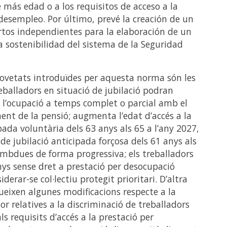
 más edad o a los requisitos de acceso a la
desempleo. Por último, prevé la creación de un
tos independientes para la elaboración de un
a sostenibilidad del sistema de la Seguridad
novetats introduïdes per aquesta norma són les
reballadors en situació de jubilació podran
 l’ocupació a temps complet o parcial amb el
nt de la pensió; augmenta l’edat d’accés a la
pada voluntària dels 63 anys als 65 a l’any 2027,
 de jubilació anticipada forçosa dels 61 anys als
ambdues de forma progressiva; els treballadors
ys sense dret a prestació per desocupació
derar-se col·lectiu protegit prioritari. D’altra
ueixen algunes modificacions respecte a la
ior relatives a la discriminació de treballadors
s requisits d’accés a la prestació per