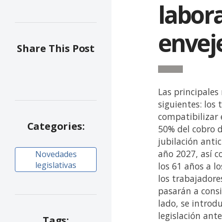
labora
envej
Share This Post
Las principales
siguientes: los
compatibilizar 
Categories:
50% del cobro d
jubilación anti
año 2027, así c
Novedades
legislativas
los 61 años a l
los trabajador
pasarán a consi
lado, se introd
legislación ante
Tags: