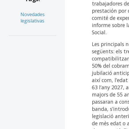
trabajadores de
prestación por 
Novedades
comité de exper
legislativas
informe sobre l
Social.
Les principals 
següents: els t
compatibilitzar
50% del cobrame
jubilació antici
així com, l’edat
63 l’any 2027, 
majors de 55 an
passaran a consi
banda, s’introd
legislació anter
de més edat o al