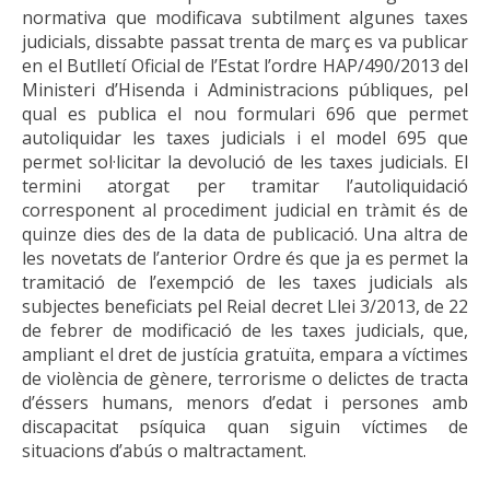
normativa que modificava subtilment algunes taxes
judicials, dissabte passat trenta de març es va publicar
en el Butlletí Oficial de l’Estat l’ordre HAP/490/2013 del
Ministeri d’Hisenda i Administracions públiques, pel
qual es publica el nou formulari 696 que permet
autoliquidar les taxes judicials i el model 695 que
permet sol·licitar la devolució de les taxes judicials. El
termini atorgat per tramitar l’autoliquidació
corresponent al procediment judicial en tràmit és de
quinze dies des de la data de publicació. Una altra de
les novetats de l’anterior Ordre és que ja es permet la
tramitació de l’exempció de les taxes judicials als
subjectes beneficiats pel Reial decret Llei 3/2013, de 22
de febrer de modificació de les taxes judicials, que,
ampliant el dret de justícia gratuïta, empara a víctimes
de violència de gènere, terrorisme o delictes de tracta
d’éssers humans, menors d’edat i persones amb
discapacitat psíquica quan siguin víctimes de
situacions d’abús o maltractament.